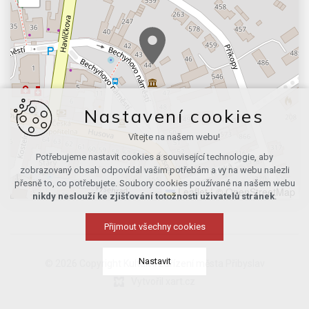
Nastavení cookies
Vítejte na našem webu!
Potřebujeme nastavit cookies a související technologie, aby
zobrazovaný obsah odpovídal vašim potřebám a vy na webu nalezli
přesně to, co potřebujete. Soubory cookies používané na našem webu
Leaflet
|
© OpenStreetMap
nikdy neslouží ke zjišťování totožnosti uživatelů stránek
.
Přijmout všechny cookies
Nastavit
© 2026 Copyright Kulturní zařízení města Přibyslav
Vytvořil xart.cz
Technická cookies