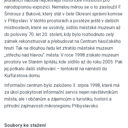
jednáních nabídla nejcennější historické místnosti pro
národopisnou expozici. Nemalou měrou se o to zasloužil F.
Šmirous z Bukové, který stál v čele Okresní správní komise
v Přibyslavi. V těchto prostorách a posléze ještě v dalších
místnostech, které se uvolnily, sídlilo městské muzeum až
do poloviny 70. let 20. století, kdy bylo rozhodnuto celý
zámek rekonstruovat a přebudovat na Centrum hasičského
hnutí. Tak na dlouhou řadu let ztratilo městské muzeum
„střechu nad hlavou“. města. V roce 1998 získalo muzeum
prostory ve Starém špitálu, kde sídlilo až do roku 2005. Pak
jej potkalo další stěhování – tentokrát na náměstí do
Kurfürstova domu.
Informační centrum bylo založeno 3. srpna 1998, které má
za úkol poskytovat informační servis nejen návštěvníkům
města, ale i občanům a zájemcům o turistiku, historii a
přírodní zajímavosti mikroregionu Přibyslavsko.
Soubory ke stažení