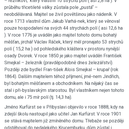
– řezníkovi, který vlastnil 10 strychů polí ( asi 2,8 ha ). V
průběhu třicetileté války zůstala pole „pustá“ –
neobdělávaná. Majitel se živil povětšinou jako nádeník. V
roce 1713 vlastnil dům Jakub Varhá-nek, který se věnoval
pouze hospodaření na svých 44 strychách polí ( asi 12,6 ha
). V roce 1776 je uváděn jako majitel tohoto domu bohatý
měšťan, jirchář Václav Ráček, který měl pronajato 53 strychů
polí ( 15,2 ha ) od pohledského kláštera v prostoru nynější
osady Dvorek. V roce 1850 je jako majitel uváděn František
Smejkal – železník (pravděpodobně dnes železářství).
Později zde bydlel Fran-tišek Alois Smejkal – krupař (rok
1864). Dalším majitelem téhož příjmení, jmé-nem Jindřich,
byl bohatým měšťanem a obchodníkem. Na nějaký čas se
stal i při-byslavským starostou. Byl vlastníkem nejen tohoto
domu, ale i 75 mír polí (tj. 14,3 ha).
Jméno Kurfürst se v Přibyslavi objevilo v roce 1888, kdy na
zdejší školu nastoupil jako učitel Jan Kurfürst. V roce 1901
se stává majitelem již zmíněného domu. Třebaže se později
odstěhoval do nedalekého Krucemburku, dům zůstal i