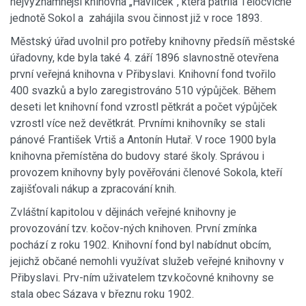
nejvýznamnější knihovna „Havlíček“, která patřila Tělocvičné
jednotě Sokol a zahájila svou činnost již v roce 1893.
Městský úřad uvolnil pro potřeby knihovny předsíň městské
úřadovny, kde byla také 4. září 1896 slavnostně otevřena
první veřejná knihovna v Přibyslavi. Knihovní fond tvořilo
400 svazků a bylo zaregistrováno 510 výpůjček. Během
deseti let knihovní fond vzrostl pětkrát a počet výpůjček
vzrostl více než devětkrát. Prvními knihovníky se stali
pánové František Vrtiš a Antonín Hutař. V roce 1900 byla
knihovna přemístěna do budovy staré školy. Správou i
provozem knihovny byly pověřováni členové Sokola, kteří
zajišťovali nákup a zpracování knih.
Zvláštní kapitolou v dějinách veřejné knihovny je
provozování tzv. kočov-ných knihoven. První zmínka
pochází z roku 1902. Knihovní fond byl nabídnut obcím,
jejichž občané nemohli využívat služeb veřejné knihovny v
Přibyslavi. Prv-ním uživatelem tzv.kočovné knihovny se
stala obec Sázava v březnu roku 1902.