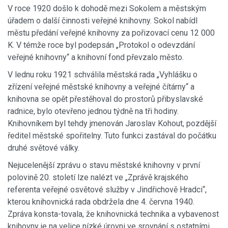
V roce 1920 došlo k dohodě mezi Sokolem a městským
úřadem o další činnosti veřejné knihovny. Sokol nabídl
městu předání veřejné knihovny za pořizovací cenu 12 000
K. V témže roce byl podepsán „Protokol o odevzdání
veřejné knihovny“ a knihovní fond převzalo město.
V lednu roku 1921 schválila městská rada „Vyhlášku o
zřízení veřejné městské knihovny a veřejné čítárny“ a
knihovna se opět přestěhoval do prostorů přibyslavské
radnice, bylo otevřeno jednou týdně na tři hodiny.
Knihovníkem byl tehdy jmenován Jaroslav Kohout, pozdější
ředitel městské spořitelny. Tuto funkci zastával do počátku
druhé světové války.
Nejucelenější zprávu o stavu městské knihovny v první
polovině 20. století lze nalézt ve „Zprávě krajského
referenta veřejné osvětové služby v Jindřichově Hradci“,
kterou knihovnická rada obdržela dne 4. června 1940.
Zpráva konsta-tovala, že knihovnická technika a vybavenost
knihovny je na velice nízké úrovni ve srovnání s ostatními