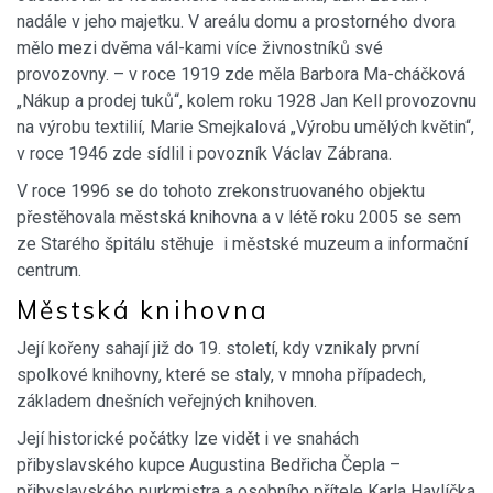
nadále v jeho majetku. V areálu domu a prostorného dvora
mělo mezi dvěma vál-kami více živnostníků své
provozovny. – v roce 1919 zde měla Barbora Ma-cháčková
„Nákup a prodej tuků“, kolem roku 1928 Jan Kell provozovnu
na výrobu textilií, Marie Smejkalová „Výrobu umělých květin“,
v roce 1946 zde sídlil i povozník Václav Zábrana.
V roce 1996 se do tohoto zrekonstruovaného objektu
přestěhovala městská knihovna a v létě roku 2005 se sem
ze Starého špitálu stěhuje i městské muzeum a informační
centrum.
Městská knihovna
Její kořeny sahají již do 19. století, kdy vznikaly první
spolkové knihovny, které se staly, v mnoha případech,
základem dnešních veřejných knihoven.
Její historické počátky lze vidět i ve snahách
přibyslavského kupce Augustina Bedřicha Čepla –
přibyslavského purkmistra a osobního přítele Karla Havlíčka