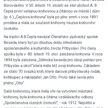
Borovského. V 50. letech 19. století se stal obchod A. B.
Čepla první veřejnou knihovnou a čítárnou ve městě ( dům
čp. 6 ) „Čeplova knihovna“ byla po jeho smrti v roce 1891
prodána a stala se součástí knihovny muzea království
českého.
Na tradici A.B.Čepla navázal Čtenářsko-zpěvácký spolek
Beseda, který byl po dlouhou dobu střediskem
společenského a kulturního života Přibyslavi. Pro členy
spolku byla v 80. letech 19. stol. založena knihovna. V roce
1894 byla založena „Dělnická beseda pro obojí pohlaví pro
Přibyslav a okolí“,která měla též svoji knihovnu. Základem
se stalo 70 svazků knih, které daroval přibyslavský rodák,
knihkupec a nakladatel Jan Otto. Proto také nesla jeho
jméno „Otto“.
Další knihovnou, která měla vliv na vytvoření městské
knihovny, byla knihovna a čítárna vzdělávacího odboru
„Společenstva různých živností“, - rok 1912. Největší a