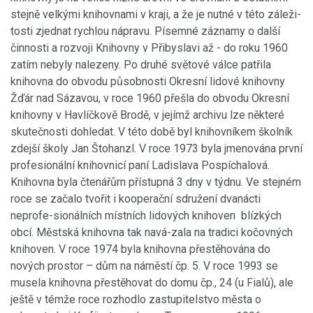
stejně velkými knihovnami v kraji, a že je nutné v této záleži-
tosti zjednat rychlou nápravu. Písemné záznamy o další
činnosti a rozvoji Knihovny v Přibyslavi až - do roku 1960
zatím nebyly nalezeny. Po druhé světové válce patřila
knihovna do obvodu působnosti Okresní lidové knihovny
Žďár nad Sázavou, v roce 1960 přešla do obvodu Okresní
knihovny v Havlíčkově Brodě, v jejímž archivu lze některé
skutečnosti dohledat. V této době byl knihovníkem školník
zdejší školy Jan Štohanzl. V roce 1973 byla jmenována první
profesionální knihovnicí paní Ladislava Pospíchalová.
Knihovna byla čtenářům přístupná 3 dny v týdnu. Ve stejném
roce se začalo tvořit i kooperační sdružení dvanácti
neprofe-sionálních místních lidových knihoven blízkých
obcí. Městská knihovna tak navá-zala na tradici kočovných
knihoven. V roce 1974 byla knihovna přestěhována do
nových prostor – dům na náměstí čp. 5. V roce 1993 se
musela knihovna přestěhovat do domu čp., 24 (u Fialů), ale
ještě v témže roce rozhodlo zastupitelstvo města o