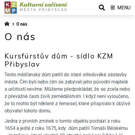
MENU
O nás
O nás
Kursfürstův dům - sídlo KZM
Přibyslav
Tento měšťanský dům patřil do staré středověké zástavby
města. Čím byli nebo čím se zabývali jeho původní majitelé
s určitostí nevíme. Můžeme předpokládat, že se zcela nebo
z převážné časti živili zemědělstvím. I když není vyloučeno,
že to mohlo být některé z řemesel, které přispívalo k obživě
obyvatel tohoto domu.
Jedna z prvních zmínek o tomto objektu pochází z roku
1654 a ještě z roku 1675, kdy dům patřil Tomáši Bělskému