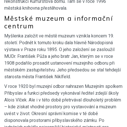
rekonstrukci Kurfürstova domu. Tam se v roce 1996
městská knihovna přestěhovala.
Městské muzeum a informační
centrum
Myšlenka založit ve městě muzeum vznikla koncem 19.
století. Podnět k tomuto kroku dala hlavně Národopisná
výstava v Praze roku 1895. O jeho založení se zasloužil
MUDr. František Půža a jeho bratr Jan, kterým se v roce
1908 podařilo prosadit ustanovení muzejního odboru při
městském zastupitelstvu. Jeho předsedou se stal tehdejší
starosta města František Niklfeld.
V roce 1920 byl muzejní odbor nahrazen Muzejním spolkem
Přibyslav a funkci předsedy vykonával ředitel zdejší školy
Alois Vlček. Ale i v této době přetrvával dlouholetý problém
– kde získat vhodné prostory pro vystavování a muzeum
uvést v život. Okresní správní komise v té době
disponovala prostorami přibyslavského zámku. Po