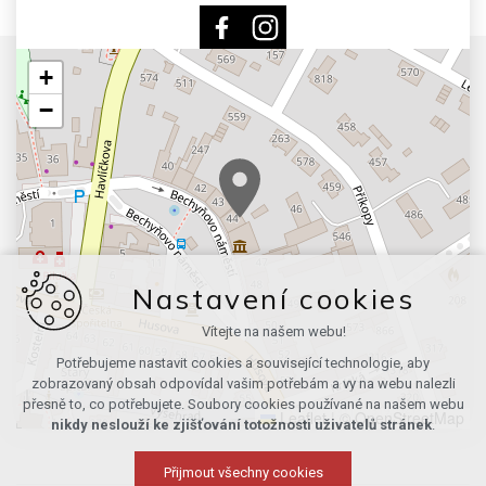
+
−
Nastavení cookies
Vítejte na našem webu!
Potřebujeme nastavit cookies a související technologie, aby
zobrazovaný obsah odpovídal vašim potřebám a vy na webu nalezli
přesně to, co potřebujete. Soubory cookies používané na našem webu
Leaflet
|
© OpenStreetMap
nikdy neslouží ke zjišťování totožnosti uživatelů stránek
.
Přijmout všechny cookies