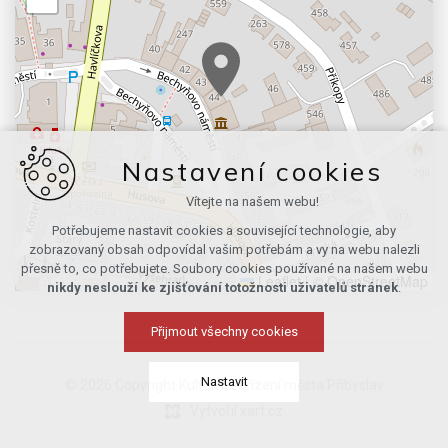
Nastavení cookies
Vítejte na našem webu!
Potřebujeme nastavit cookies a související technologie, aby
zobrazovaný obsah odpovídal vašim potřebám a vy na webu nalezli
přesně to, co potřebujete. Soubory cookies používané na našem webu
Leaflet
|
© OpenStreetMap
nikdy neslouží ke zjišťování totožnosti uživatelů stránek
.
Přijmout všechny cookies
Nastavit
© 2026 Copyright Kulturní zařízení města Přibyslav
Vytvořil xart.cz
Technická cookies