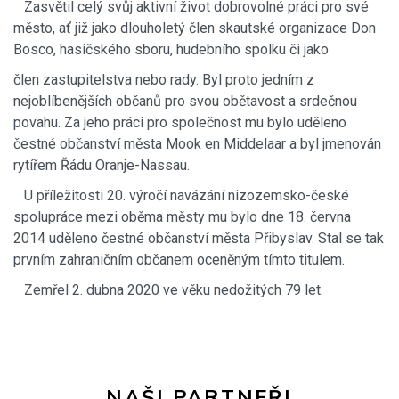
Zasvětil celý svůj aktivní život dobrovolné práci pro své
město, ať již jako dlouholetý člen skautské organizace Don
Bosco, hasičského sboru, hudebního spolku či jako
člen zastupitelstva nebo rady. Byl proto jedním z
nejoblíbenějších občanů pro svou obětavost a srdečnou
povahu. Za jeho práci pro společnost mu bylo uděleno
čestné občanství města Mook en Middelaar a byl jmenován
rytířem Řádu Oranje-Nassau.
U příležitosti 20. výročí navázání nizozemsko-české
spolupráce mezi oběma městy mu bylo dne 18. června
2014 uděleno čestné občanství města Přibyslav. Stal se tak
prvním zahraničním občanem oceněným tímto titulem.
Zemřel 2. dubna 2020 ve věku nedožitých 79 let.
NAŠI PARTNEŘI