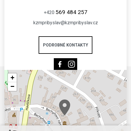
569 484 257
+420
kzmpribyslav@kzmpribyslav.cz
PODROBNÉ KONTAKTY
+
−