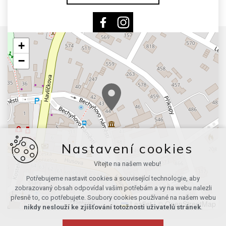
+
−
Nastavení cookies
Vítejte na našem webu!
Potřebujeme nastavit cookies a související technologie, aby
zobrazovaný obsah odpovídal vašim potřebám a vy na webu nalezli
přesně to, co potřebujete. Soubory cookies používané na našem webu
Leaflet
|
© OpenStreetMap
nikdy neslouží ke zjišťování totožnosti uživatelů stránek
.