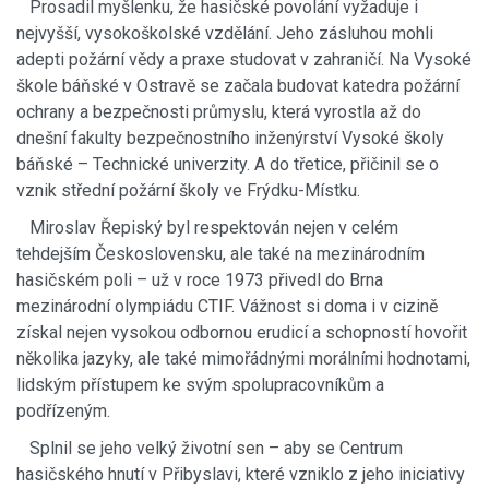
Prosadil myšlenku, že hasičské povolání vyžaduje i
nejvyšší, vysokoškolské vzdělání. Jeho zásluhou mohli
adepti požární vědy a praxe studovat v zahraničí. Na Vysoké
škole báňské v Ostravě se začala budovat katedra požární
ochrany a bezpečnosti průmyslu, která vyrostla až do
dnešní fakulty bezpečnostního inženýrství Vysoké školy
báňské – Technické univerzity. A do třetice, přičinil se o
vznik střední požární školy ve Frýdku-Místku.
Miroslav Řepiský byl respektován nejen v celém
tehdejším Československu, ale také na mezinárodním
hasičském poli – už v roce 1973 přivedl do Brna
mezinárodní olympiádu CTIF. Vážnost si doma i v cizině
získal nejen vysokou odbornou erudicí a schopností hovořit
několika jazyky, ale také mimořádnými morálními hodnotami,
lidským přístupem ke svým spolupracovníkům a
podřízeným.
Splnil se jeho velký životní sen – aby se Centrum
hasičského hnutí v Přibyslavi, které vzniklo z jeho iniciativy