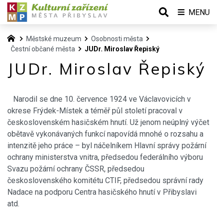
MENU
Městské muzeum
Osobnosti města
Čestní občané města
JUDr. Miroslav Řepiský
JUDr. Miroslav Řepiský
Narodil se dne 10. července 1924 ve Václavovicích v
okrese Frýdek-Místek a téměř půl století pracoval v
československém hasičském hnutí. Už jenom neúplný výčet
obětavě vykonávaných funkcí napovídá mnohé o rozsahu a
intenzitě jeho práce – byl náčelníkem Hlavní správy požární
ochrany ministerstva vnitra, předsedou federálního výboru
Svazu požární ochrany ČSSR, předsedou
československého komitétu CTIF, předsedou správní rady
Nadace na podporu Centra hasičského hnutí v Přibyslavi
atd.