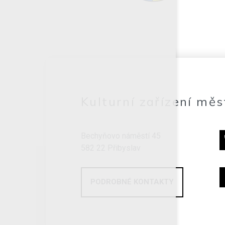
Kulturní zařízení měs
Bechyňovo náměstí 45
582 22 Přibyslav
PODROBNÉ KONTAKTY