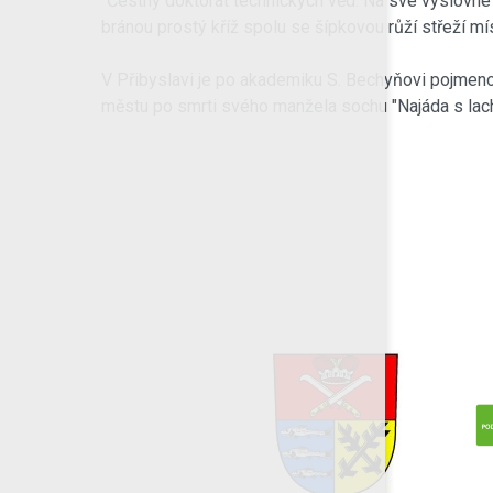
"Čestný doktorát technických věd. Na své výslovné
bránou prostý kříž spolu se šípkovou růží střeží m
V Přibyslavi je po akademiku S. Bechyňovi pojmen
městu po smrti svého manžela sochu "Najáda s lacht