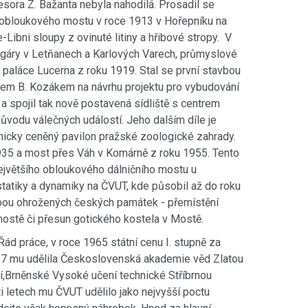
esora Z. Bažanta nebyla nahodilá. Prosadil se
ce obloukového mostu v roce 1913 v Hořepníku na
ibni sloupy z ovinuté litiny a hřibové stropy. V
ngáry v Letňanech a Karlových Varech, průmyslové
paláce Lucerna z roku 1919. Stal se první stavbou
ktem B. Kozákem na návrhu projektu pro vybudování
a spojil tak nově postavená sídliště s centrem
ůvodu válečných událostí. Jeho dalším díle je
onicky ceněný pavilon pražské zoologické zahrady.
1935 a most přes Váh v Komárně z roku 1955. Tento
ejvětšího obloukového dálničního mostu u
tatiky a dynamiky na ČVUT, kde působil až do roku
bou ohrožených českých památek - přemístění
ostě či přesun gotického kostela v Mostě.
d práce, v roce 1965 státní cenu I. stupně za
1967 mu udělila Československá akademie věd Zlatou
ilí,Brněnské Vysoké učení technické Stříbrnou
 letech mu ČVUT udělilo jako nejvyšší poctu