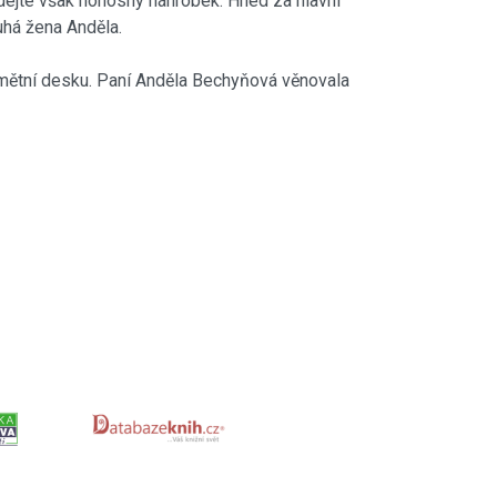
dejte však honosný náhrobek. Hned za hlavní
uhá žena Anděla.
amětní desku. Paní Anděla Bechyňová věnovala