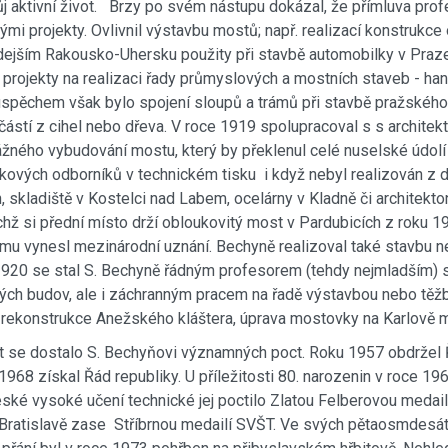
ůj aktivní život. Brzy po svém nástupu dokázal, že přímluva prof
ými projekty. Ovlivnil výstavbu mostů; např. realizací konstruk
ejším Rakousko-Uhersku použity při stavbě automobilky v Praze-L
projekty na realizaci řady průmyslových a mostních staveb - ha
úspěchem však bylo spojení sloupů a trámů při stavbě pražského 
částí z cihel nebo dřeva. V roce 1919 spolupracoval s s archite
ážného vybudování mostu, který by překlenul celé nuselské údolí 
čkových odborníků v technickém tisku i když nebyl realizován z d
 skladiště v Kostelci nad Labem, ocelárny v Kladně či architekt
chž si přední místo drží obloukovitý most v Pardubicích z roku 
u vynesl mezinárodní uznání. Bechyně realizoval také stavbu n
1920 se stal S. Bechyně řádným profesorem (tehdy nejmladším) s
ých budov, ale i záchranným pracem na řadě výstavbou nebo těž
rekonstrukce Anežského kláštera, úprava mostovky na Karlově m
t se dostalo S. Bechyňovi významných poct. Roku 1957 obdržel Řá
1968 získal Řád republiky. U příležitosti 80. narozenin v roce 
 České vysoké učení technické jej poctilo Zlatou Felberovou meda
Bratislavě zase Stříbrnou medailí SVŠT. Ve svých pětaosmdesáti