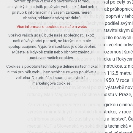
potřeb: zpětná vazba od návštěvníků formou
konstrukcí.S touto firmou spolupracoval po celý sv
analytických statistik používání webu, ukládání nebo
udržení kontextu stránek (session):
svými vynikajícími, v mnoha směrech až průkopnick
přístup k informacím na vašem zařízení, měření
případná přihlášení, volby jazyka, apod.
Pelhřimovsku. Podle jeho návrhu byly poprvé v tehd
obsahu, reklama a vývoj produktů.
Volitelná cookies
meziválečném období se S. Bechyně podílel svými 
Více informací o cookies na našem webu
analytická pro anonymizované
objekty ve Dvoře Králové. Největším stavitelským 
vyhodnocení návštěvnosti
Správci vašich údajů bude naše společnost, jakož i
v Československu, při které se nepoužilo nosných 
naši důvěryhodní partneři, se kterými neustále
marketingová cookies (Google)
nového sídliště v Nuslích a na Pankráci včetně odv
spolupracujeme. Vyjádření souhlasu je dobrovolné.
Více informací o cookies na našem webu
Prahy. Tento projekt vzbudil velikou pozornost špi
Můžete jej kdykoli zrušit nebo obnovit změnou
nastavení vašich cookies.
betonová konstrukce železárny v Hrádku u Rokycan,
Nejznámější jsou však jeho mostní konstrukce, z ni
Cookies a podobné technologie dělíme na technická:
Přijmout všechny cookies
nutná pro běh webu, bez nichž nelze web používat a
most s plochým obloukem s rozpětím 112,5 metru m
volitelná. Do této části spadají analytická a
Senohrab, který byl dokončen v roce 1950. V roce 
Odmítnout vše
marketingová cookies.
1958. S.Bechyně se nevěnoval pouze výstavbě nov
rotundy Máří Magdaleny u Čechova mostu v Praze, 
Za svou vynikající vědeckou i pedagogickou činnos
vyřešení mimořádných mostních konstrukcí, v roce 
a stříbrnou plaketu "Za zásluhy o vědu a lidstvo",
medailí VUT a Slovenská vysoká škola technická v 