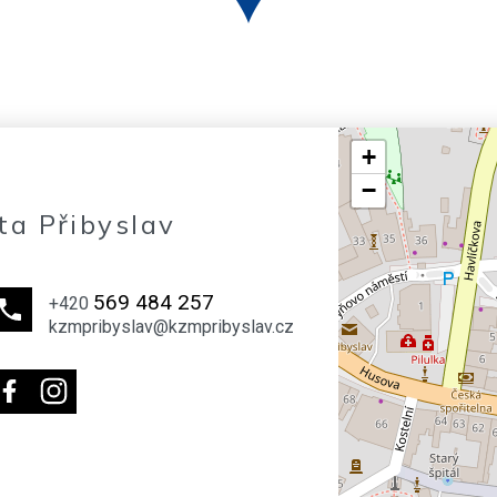
+
−
ta Přibyslav
569 484 257
+420
kzmpribyslav@kzmpribyslav.cz