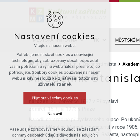
Nastavení cookies
MĚSTSKÁ KNIHOVNA
TIC
MĚSTSKÉ 
Vítejte na našem webu!
Potřebujeme nastavit cookies a související
technologie, aby zobrazovaný obsah odpovídal
Městské muzeum
Osobnosti města
Akademi
vašim potřebám a vy na webu nalezli přesně to, co
potřebujete. Soubory cookies používané na našem
Akademik Stanisl
webu
nikdy neslouží ke zjišťování totožnosti
uživatelů stránek
.
Přijmout všechny cookies
narozen:
20. července 1887 v Přibyslavi
zemřel:
15. října 1973 v Praze
Nastavit
Narodil se v rodině přibyslavského kupce. Po uko
Novém Městě na Moravě. Po maturitě v roce 1905, s
Vaše údaje zpracováváme v souladu se zásadami
Technická cookies
studia a na přímluvu profesora Z. Bažanta, nastoup
ochrany osobních údajů z důvodu následujících
nutná pro provozování webu