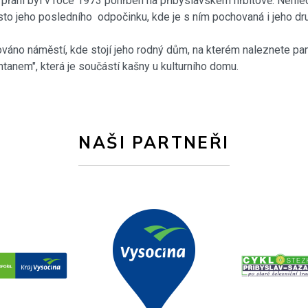
 přání byl v roce 1973 pohřben na přibyslavském hřbitově. Nehle
ísto jeho posledního odpočinku, kde je s ním pochovaná i jeho dr
ováno náměstí, kde stojí jeho rodný dům, na kterém naleznete p
anem", která je součástí kašny u kulturního domu.
NAŠI PARTNEŘI