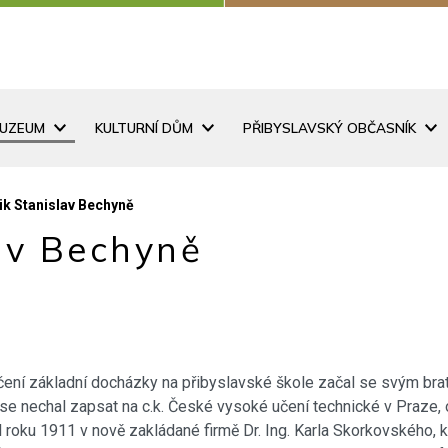
MUZEUM
KULTURNÍ DŮM
PŘIBYSLAVSKÝ OBČASNÍK
k Stanislav Bechyně
av Bechyně
nčení základní docházky na přibyslavské škole začal se svým br
e nechal zapsat na c.k. České vysoké učení technické v Praze, 
il roku 1911 v nově zakládané firmě Dr. Ing. Karla Skorkovského