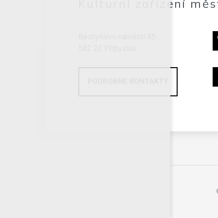
Kulturní zařízení měs
Bechyňovo náměstí 45
582 22 Přibyslav
PODROBNÉ KONTAKTY