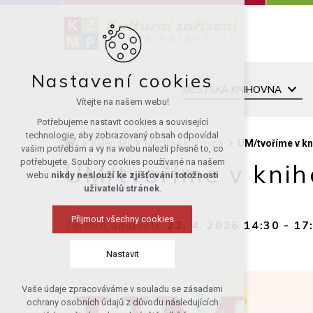
Nastavení cookies
MĚSTSKÁ KNIHOVNA
Vítejte na našem webu!
Potřebujeme nastavit cookies a související
technologie, aby zobrazovaný obsah odpovídal
Kalendář
Městská knihovna
UM/tvoříme v kn
vašim potřebám a vy na webu nalezli přesně to, co
potřebujete. Soubory cookies používané na našem
UM/tvoříme v knih
webu
nikdy neslouží ke zjišťování totožnosti
uživatelů stránek
.
Přijmout všechny cookies
Termín události:
22. 4. 2026 14:30
-
17
Nastavit
Vaše údaje zpracováváme v souladu se zásadami
Technická cookies
ochrany osobních údajů z důvodu následujících
nutná pro provozování webu