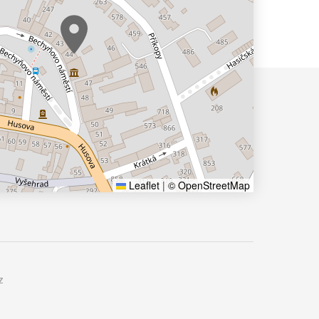
Leaflet
|
© OpenStreetMap
z