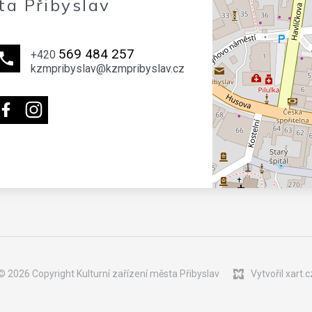
ta Přibyslav
569 484 257
+420
kzmpribyslav@kzmpribyslav.cz
© 2026 Copyright Kulturní zařízení města Přibyslav
Vytvořil xart.c