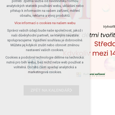
potřeb: zpětná vazba od návštěvníků formou
analytických statistik používání webu, ukládání nebo
udržení kontextu stránek (session):
přístup k informacím na vašem zařízení, měření
případná přihlášení, volby jazyka, apod.
obsahu, reklama a vývoj produktů.
Volitelná cookies
Více informací o cookies na našem webu
analytická pro anonymizované
vyhodnocení návštěvnosti
Správci vašich údajů bude naše společnost, jakož i
naši důvěryhodní partneři, se kterými neustále
marketingová cookies (Google)
spolupracujeme. Vyjádření souhlasu je dobrovolné.
Více informací o cookies na našem webu
Můžete jej kdykoli zrušit nebo obnovit změnou
nastavení vašich cookies.
Cookies a podobné technologie dělíme na technická:
Přijmout všechny cookies
nutná pro běh webu, bez nichž nelze web používat a
volitelná. Do této části spadají analytická a
Odmítnout vše
marketingová cookies.
ZPĚT NA KALENDÁŘ