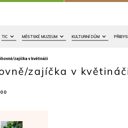
TIC
MĚSTSKÉ MUZEUM
KULTURNÍ DŮM
PŘIBY
ihovně/zajíčka v květináči
ovně/zajíčka v květináč
:00