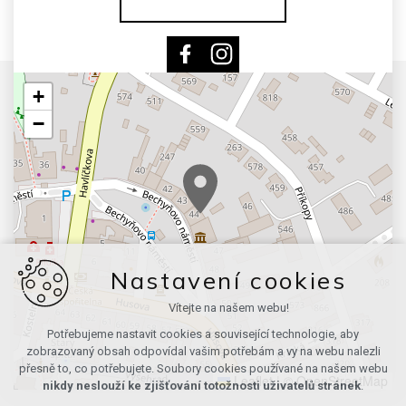
+
−
Nastavení cookies
Vítejte na našem webu!
Potřebujeme nastavit cookies a související technologie, aby
zobrazovaný obsah odpovídal vašim potřebám a vy na webu nalezli
přesně to, co potřebujete. Soubory cookies používané na našem webu
Leaflet
|
© OpenStreetMap
nikdy neslouží ke zjišťování totožnosti uživatelů stránek
.