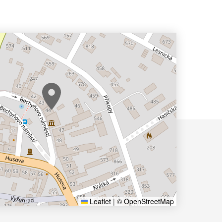
Leaflet
|
© OpenStreetMap