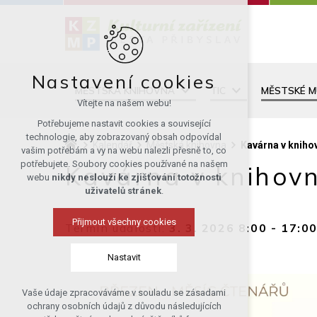
Nastavení cookies
MĚSTSKÁ KNIHOVNA
TIC
MĚSTSKÉ 
Vítejte na našem webu!
Potřebujeme nastavit cookies a související
technologie, aby zobrazovaný obsah odpovídal
Kalendář
Městská knihovna
Kavárna v kniho
vašim potřebám a vy na webu nalezli přesně to, co
potřebujete. Soubory cookies používané na našem
Kavárna v knihovn
webu
nikdy neslouží ke zjišťování totožnosti
uživatelů stránek
.
Přijmout všechny cookies
Termín události:
3. 3. 2026 8:00
-
17:0
Nastavit
Vaše údaje zpracováváme v souladu se zásadami
Technická cookies
ochrany osobních údajů z důvodu následujících
nutná pro provozování webu