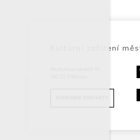
Kulturní zařízení měs
Bechyňovo náměstí 45
582 22 Přibyslav
PODROBNÉ KONTAKTY