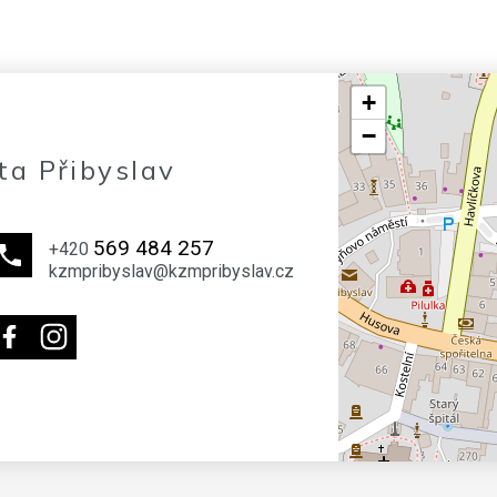
+
−
ta Přibyslav
569 484 257
+420
kzmpribyslav@kzmpribyslav.cz