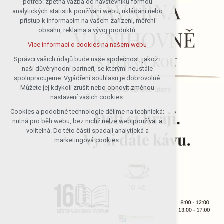
potřeb: zpětná vazba od návštěvníků formou
analytických statistik používání webu, ukládání nebo
udržení kontextu stránek (session):
přístup k informacím na vašem zařízení, měření
případná přihlášení, volby jazyka, apod.
obsahu, reklama a vývoj produktů.
Volitelná cookies
Více informací o cookies na našem webu
analytická pro anonymizované
vyhodnocení návštěvnosti
Správci vašich údajů bude naše společnost, jakož i
naši důvěryhodní partneři, se kterými neustále
marketingová cookies (Google)
spolupracujeme. Vyjádření souhlasu je dobrovolné.
Více informací o cookies na našem webu
Můžete jej kdykoli zrušit nebo obnovit změnou
nastavení vašich cookies.
Cookies a podobné technologie dělíme na technická:
Přijmout všechny cookies
nutná pro běh webu, bez nichž nelze web používat a
volitelná. Do této části spadají analytická a
Odmítnout vše
marketingová cookies.