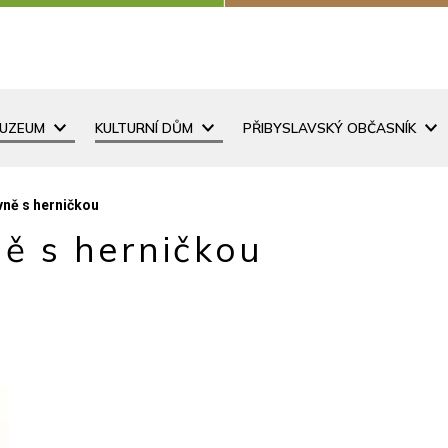
MUZEUM
KULTURNÍ DŮM
PŘIBYSLAVSKÝ OBČASNÍK
vně s herničkou
ě s herničkou
0