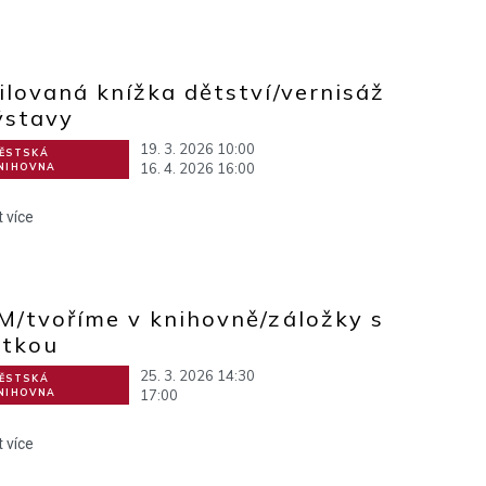
ilovaná knížka dětství/vernisáž
ýstavy
19. 3. 2026 10:00
ĚSTSKÁ
16. 4. 2026 16:00
NIHOVNA
t více
M/tvoříme v knihovně/záložky s
otkou
25. 3. 2026 14:30
ĚSTSKÁ
17:00
NIHOVNA
t více