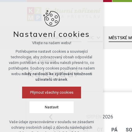
Nastavení cookies
MĚSTSKÁ KNIHOVNA
TIC
MĚSTSKÉ 
Vítejte na našem webu!
Potřebujeme nastavit cookies a související
technologie, aby zobrazovaný obsah odpovídal
Kalendář
vašim potřebám a vy na webu nalezli přesně to, co
potřebujete. Soubory cookies používané na našem
Kalendář
webu
nikdy neslouží ke zjišťování totožnosti
uživatelů stránek
.
Přijmout všechny cookies
Nastavit
SRPEN 2026
Vaše údaje zpracováváme v souladu se zásadami
Technická cookies
ochrany osobních údajů z důvodu následujících
PO
ÚT
ST
ČT
PÁ
S
nutná pro provozování webu