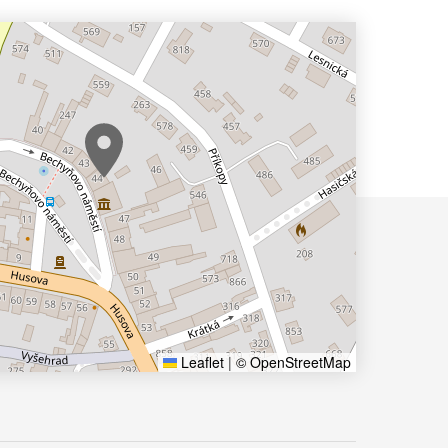
Leaflet
|
© OpenStreetMap