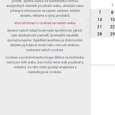
potřeb: zpětná vazba od návštěvníků formou
1
analytických statistik používání webu, ukládání nebo
udržení kontextu stránek (session):
přístup k informacím na vašem zařízení, měření
případná přihlášení, volby jazyka, apod.
3
4
5
6
7
8
obsahu, reklama a vývoj produktů.
Volitelná cookies
10
11
12
13
14
15
Více informací o cookies na našem webu
analytická pro anonymizované
17
18
19
20
21
22
vyhodnocení návštěvnosti
Správci vašich údajů bude naše společnost, jakož i
24
25
26
27
28
29
naši důvěryhodní partneři, se kterými neustále
marketingová cookies (Google)
spolupracujeme. Vyjádření souhlasu je dobrovolné.
31
Více informací o cookies na našem webu
Můžete jej kdykoli zrušit nebo obnovit změnou
nastavení vašich cookies.
Cookies a podobné technologie dělíme na technická:
Přijmout všechny cookies
nutná pro běh webu, bez nichž nelze web používat a
volitelná. Do této části spadají analytická a
Odmítnout vše
marketingová cookies.