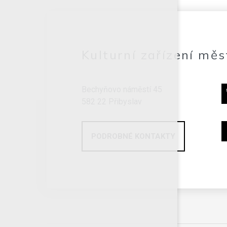
Kulturní zařízení měs
Bechyňovo náměstí 45
582 22 Přibyslav
PODROBNÉ KONTAKTY