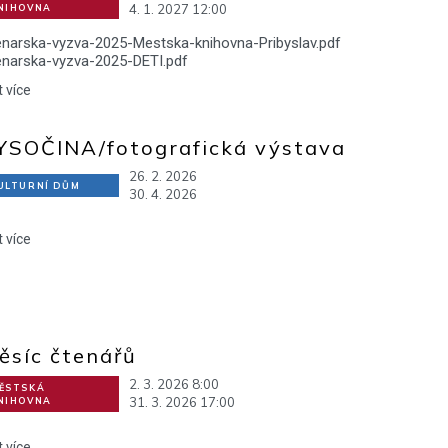
4. 1. 2027 12:00
NIHOVNA
enarska-vyzva-2025-Mestska-knihovna-Pribyslav.pdf
enarska-vyzva-2025-DETI.pdf
t více
YSOČINA/fotografická výstava
26. 2. 2026
ULTURNÍ DŮM
30. 4. 2026
t více
ěsíc čtenářů
2. 3. 2026 8:00
ĚSTSKÁ
31. 3. 2026 17:00
NIHOVNA
t více