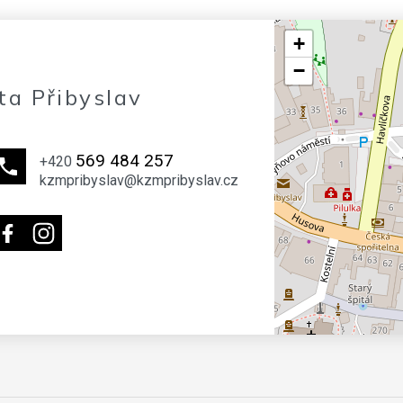
+
−
ta Přibyslav
569 484 257
+420
kzmpribyslav@kzmpribyslav.cz