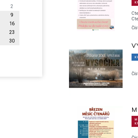
K
2
Ct
9
Ct
16
Čís
23
30
V
K
Čís
M
M
K
Čís