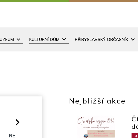
MUZEUM
KULTURNÍ DŮM
PŘIBYSLAVSKÝ OBČASNÍK
Nejbližší akce
Č
d
O
NE
M