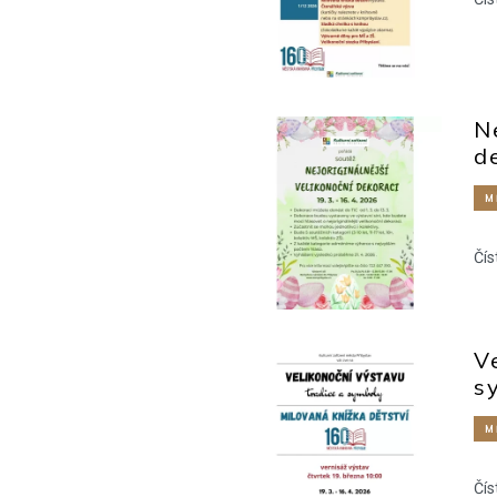
N
d
M
Čís
V
s
M
Čís