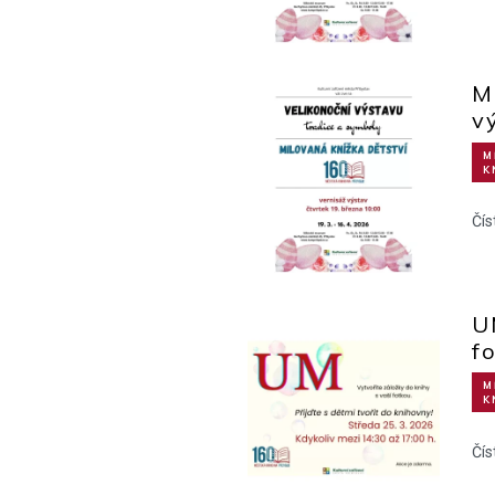
M
v
M
K
Čís
U
f
M
K
Čís