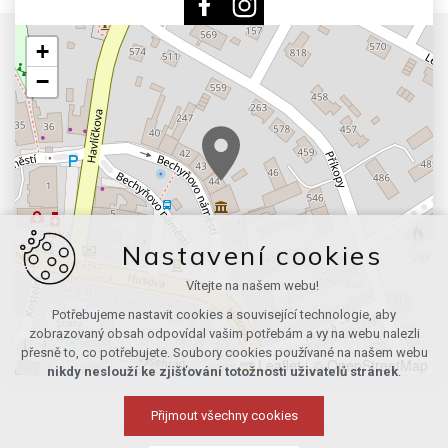
+
−
Nastavení cookies
Vítejte na našem webu!
Potřebujeme nastavit cookies a související technologie, aby
zobrazovaný obsah odpovídal vašim potřebám a vy na webu nalezli
přesně to, co potřebujete. Soubory cookies používané na našem webu
Leaflet
|
© OpenStreetMap
nikdy neslouží ke zjišťování totožnosti uživatelů stránek
.
Přijmout všechny cookies