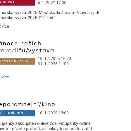
4. 1. 2027 12:00
NIHOVNA
enarska-vyzva-2025-Mestska-knihovna-Pribyslav.pdf
enarska-vyzva-2025-DETI.pdf
t více
ánoce našich
rarodičů/výstava
10. 12. 2025 16:30
ĚSTSKÉ MUZEUM
31. 1. 2026 11:00
t více
eporazitelní/kino
16. 1. 2026 19:00
ULTURNÍ DŮM
upenky zakoupíte i online zde: vstupenky online.
ivotě můžete prohrát, ale nikdy to nesmíte vzdát.