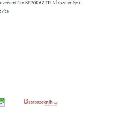
lovečerní film NEPORAZITELNÍ rozesměje i…
t více