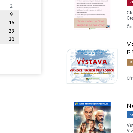
K
2
Ct
9
Ct
16
Čís
23
30
V
p
M
Čís
N
K
Vst
V ž