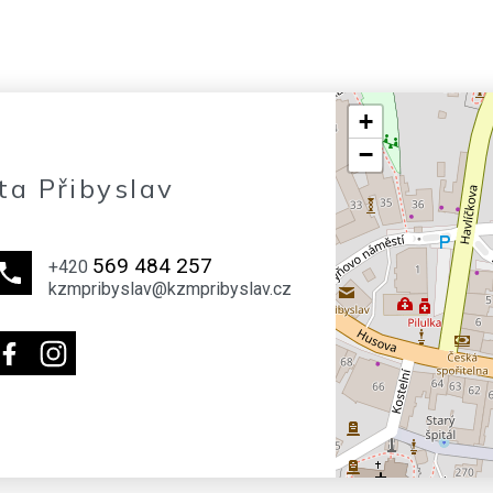
+
−
ta Přibyslav
569 484 257
+420
kzmpribyslav@kzmpribyslav.cz