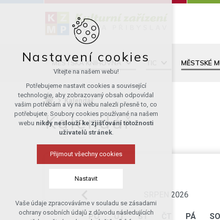
Nastavení cookies
MĚSTSKÁ KNIHOVNA
TIC
MĚSTSKÉ 
Vítejte na našem webu!
Potřebujeme nastavit cookies a související
technologie, aby zobrazovaný obsah odpovídal
Kalendář
vašim potřebám a vy na webu nalezli přesně to, co
potřebujete. Soubory cookies používané na našem
Kalendář
webu
nikdy neslouží ke zjišťování totožnosti
uživatelů stránek
.
Přijmout všechny cookies
Nastavit
SRPEN 2026
Vaše údaje zpracováváme v souladu se zásadami
Technická cookies
ochrany osobních údajů z důvodu následujících
PO
ÚT
ST
ČT
PÁ
S
nutná pro provozování webu