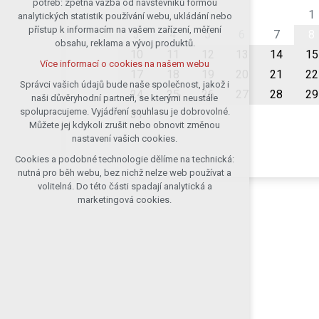
potřeb: zpětná vazba od návštěvníků formou
1
analytických statistik používání webu, ukládání nebo
udržení kontextu stránek (session):
přístup k informacím na vašem zařízení, měření
případná přihlášení, volby jazyka, apod.
3
4
5
6
7
8
obsahu, reklama a vývoj produktů.
Volitelná cookies
10
11
12
13
14
15
Více informací o cookies na našem webu
analytická pro anonymizované
17
18
19
20
21
22
vyhodnocení návštěvnosti
Správci vašich údajů bude naše společnost, jakož i
24
25
26
27
28
29
naši důvěryhodní partneři, se kterými neustále
marketingová cookies (Google)
spolupracujeme. Vyjádření souhlasu je dobrovolné.
31
Více informací o cookies na našem webu
Můžete jej kdykoli zrušit nebo obnovit změnou
nastavení vašich cookies.
Cookies a podobné technologie dělíme na technická:
Přijmout všechny cookies
nutná pro běh webu, bez nichž nelze web používat a
volitelná. Do této části spadají analytická a
Odmítnout vše
marketingová cookies.