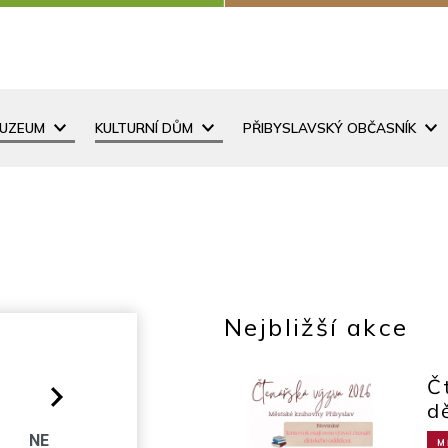
MUZEUM
KULTURNÍ DŮM
PŘIBYSLAVSKÝ OBČASNÍK
Nejbližší akce
Č
d
O
NE
M