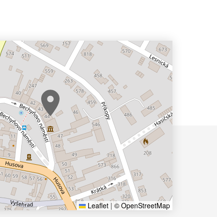
Leaflet
|
© OpenStreetMap