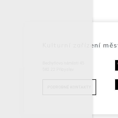
Kulturní zařízení měs
Bechyňovo náměstí 45
582 22 Přibyslav
PODROBNÉ KONTAKTY