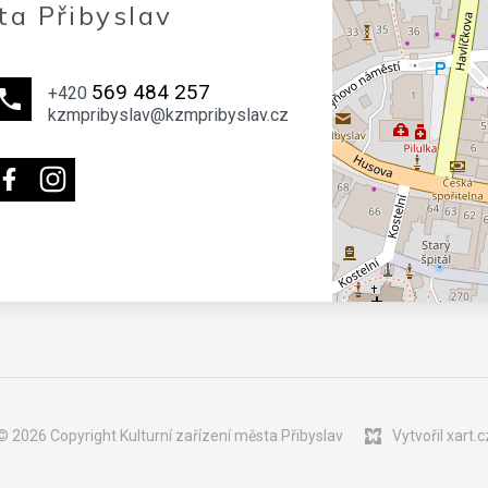
ta Přibyslav
569 484 257
+420
kzmpribyslav@kzmpribyslav.cz
© 2026 Copyright Kulturní zařízení města Přibyslav
Vytvořil xart.c