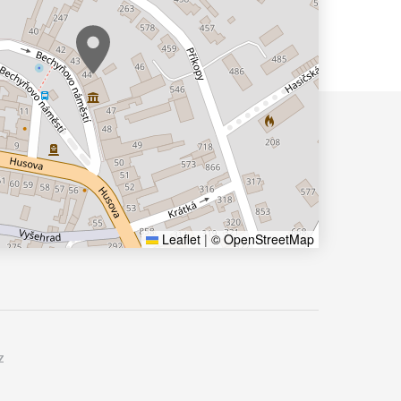
Leaflet
|
© OpenStreetMap
z