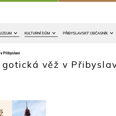
MUZEUM
KULTURNÍ DŮM
PŘIBYSLAVSKÝ OBČASNÍK
v Přibyslavi
gotická věž v Přibyslav