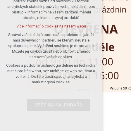
potřeb: zpětná vazba od návštěvníků formou
analytických statistik používání webu, ukládání nebo
udržení kontextu stránek (session):
přístup k informacím na vašem zařízení, měření
případná přihlášení, volby jazyka, apod.
obsahu, reklama a vývoj produktů.
Volitelná cookies
Více informací o cookies na našem webu
analytická pro anonymizované
vyhodnocení návštěvnosti
Správci vašich údajů bude naše společnost, jakož i
naši důvěryhodní partneři, se kterými neustále
marketingová cookies (Google)
spolupracujeme. Vyjádření souhlasu je dobrovolné.
Více informací o cookies na našem webu
Můžete jej kdykoli zrušit nebo obnovit změnou
nastavení vašich cookies.
Cookies a podobné technologie dělíme na technická:
Přijmout všechny cookies
nutná pro běh webu, bez nichž nelze web používat a
volitelná. Do této části spadají analytická a
Odmítnout vše
marketingová cookies.
ZPĚT NA KALENDÁŘ