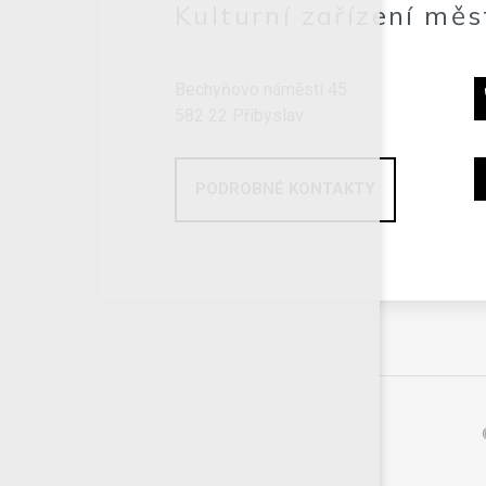
Kulturní zařízení měs
Bechyňovo náměstí 45
582 22 Přibyslav
PODROBNÉ KONTAKTY