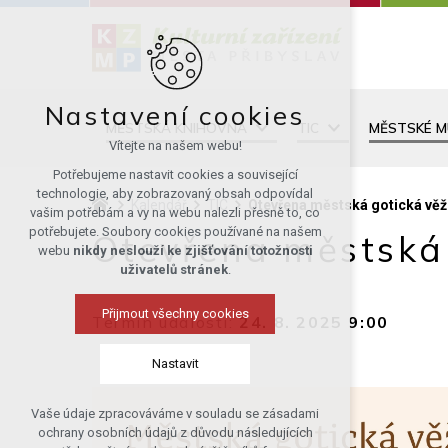
Nastavení cookies
MĚSTSKÁ KNIHOVNA
TIC
MĚSTSKÉ 
Vítejte na našem webu!
Potřebujeme nastavit cookies a související
technologie, aby zobrazovaný obsah odpovídal
Kalendář
TIC
Otevřena městská gotická věž 
vašim potřebám a vy na webu nalezli přesně to, co
potřebujete. Soubory cookies používané na našem
Otevřena městská 
webu
nikdy neslouží ke zjišťování totožnosti
uživatelů stránek
.
Přijmout všechny cookies
Termín události:
24. 8. 2025 9:00
Nastavit
Vaše údaje zpracováváme v souladu se zásadami
Technická cookies
ochrany osobních údajů z důvodu následujících
nutná pro provozování webu