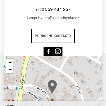
569 484 257
+420
kzmpribyslav@kzmpribyslav.cz
PODROBNÉ KONTAKTY
+
−