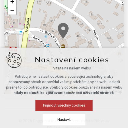
+
−
Nastavení cookies
Vítejte na našem webu!
Potřebujeme nastavit cookies a související technologie, aby
zobrazovaný obsah odpovídal vašim potřebám a vy na webu nalezli
přesně to, co potřebujete. Soubory cookies používané na našem webu
Leaflet
|
© OpenStreetMap
nikdy neslouží ke zjišťování totožnosti uživatelů stránek
.
Přijmout všechny cookies
Nastavit
© 2026 Copyright Kulturní zařízení města Přibyslav