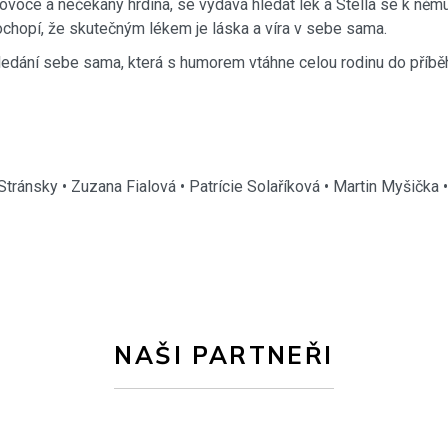
ovoce a nečekaný hrdina, se vydává hledat lék a Stella se k němu
chopí, že skutečným lékem je láska a víra v sebe sama.
edání sebe sama, která s humorem vtáhne celou rodinu do příbě
 Stránsky • Zuzana Fialová • Patrície Solaříková • Martin Myšička 
NAŠI PARTNEŘI