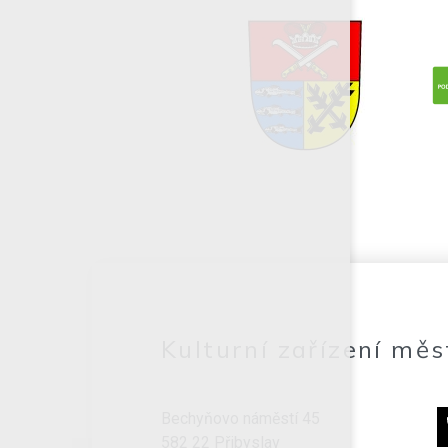
Kulturní zařízení měs
Bechyňovo náměstí 45
582 22 Přibyslav