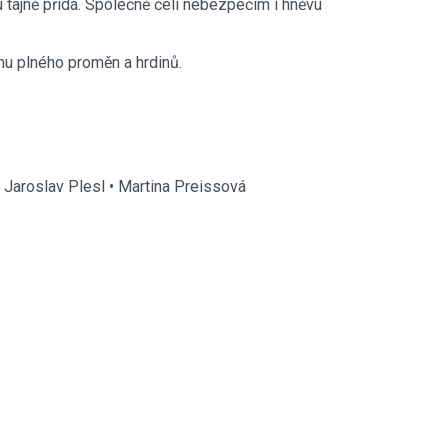
 tajně přidá. Společně čelí nebezpečím i hněvu
hu plného proměn a hrdinů.
• Jaroslav Plesl • Martina Preissová