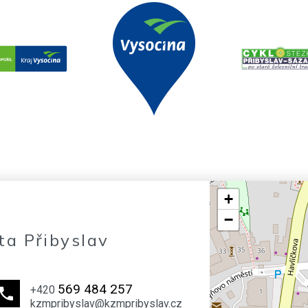
+
−
ta Přibyslav
569 484 257
+420
kzmpribyslav@kzmpribyslav.cz