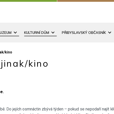
MUZEUM
KULTURNÍ DŮM
PŘIBYSLAVSKÝ OBČASNÍK
nak/kino
jinak/kino
e.
bě. Do jejích osmnáctin zbývá týden – pokud se nepodaří najít lé