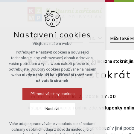
Nastavení cookies
MĚSTSKÁ KNIHOVNA
TIC
MĚSTSKÉ 
Vítejte na našem webu!
Potřebujeme nastavit cookies a související
technologie, aby zobrazovaný obsah odpovídal
Kalendář
Kulturní dům
Princezna stokrát ji
vašim potřebám a vy na webu nalezli přesně to, co
potřebujete. Soubory cookies používané na našem
Princezna stokrát 
webu
nikdy neslouží ke zjišťování totožnosti
uživatelů stránek
.
Přijmout všechny cookies
Termín události:
6. 2. 2026 17:00
Vstupenky zakoupíte i online zde:
vstupenky onlin
Nastavit
Vaše údaje zpracováváme v souladu se zásadami
Technická cookies
Princezna Stella se každý den probouzí v jiné podo
ochrany osobních údajů z důvodu následujících
nutná pro provozování webu