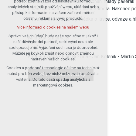
svatba, ale ani ta nepomůže. Johan, mladý pašerák 
potřeb: zpětná vazba od návštěvníků formou
analytických statistik používání webu, ukládání nebo
udržení kontextu stránek (session):
císaře Ukruta a jeho pobočníka Ramora. Nakonec po
přístup k informacím na vašem zařízení, měření
případná přihlášení, volby jazyka, apod.
Veselá a dobrodružná pohádka o lásce, odvaze a hl
obsahu, reklama a vývoj produktů.
Volitelná cookies
Více informací o cookies na našem webu
Režie
analytická pro anonymizované
vyhodnocení návštěvnosti
Správci vašich údajů bude naše společnost, jakož i
Miloslav Šmídmajer
naši důvěryhodní partneři, se kterými neustále
marketingová cookies (Google)
Hrají
spolupracujeme. Vyjádření souhlasu je dobrovolné.
Více informací o cookies na našem webu
Můžete jej kdykoli zrušit nebo obnovit změnou
Ema Businská • Filip Březina • Jan Koleník • Martin
nastavení vašich cookies.
Cookies a podobné technologie dělíme na technická:
Přijmout všechny cookies
nutná pro běh webu, bez nichž nelze web používat a
ZPĚT NA KALENDÁŘ
volitelná. Do této části spadají analytická a
Odmítnout vše
marketingová cookies.