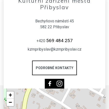
Kulturní zařízení města
Přibyslav
Bechyňovo náměstí 45
582 22 Přibyslav
569 484 257
+420
kzmpribyslav@kzmpribyslav.cz
PODROBNÉ KONTAKTY
+
−