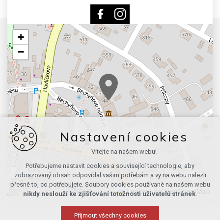
+
−
Nastavení cookies
Vítejte na našem webu!
Potřebujeme nastavit cookies a související technologie, aby
zobrazovaný obsah odpovídal vašim potřebám a vy na webu nalezli
přesně to, co potřebujete. Soubory cookies používané na našem webu
Leaflet
|
© OpenStreetMap
nikdy neslouží ke zjišťování totožnosti uživatelů stránek
.
Přijmout všechny cookies