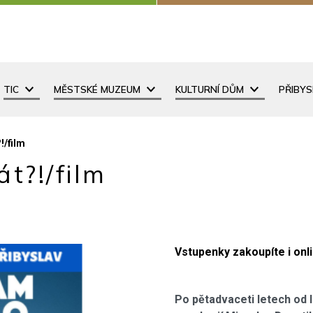
TIC
MĚSTSKÉ MUZEUM
KULTURNÍ DŮM
PŘIBY
!/film
át?!/film
Vstupenky zakoupíte i onl
Po pětadvaceti letech od 