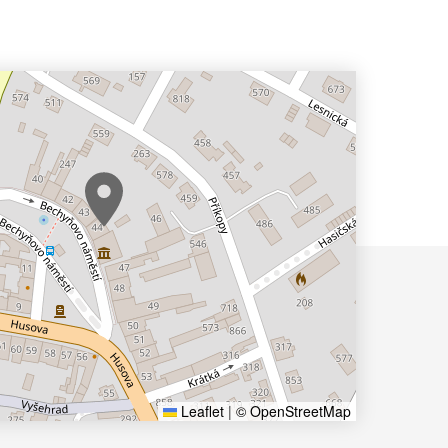
Leaflet
|
© OpenStreetMap