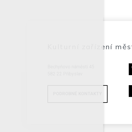
Kulturní zařízení měs
Bechyňovo náměstí 45
582 22 Přibyslav
PODROBNÉ KONTAKTY