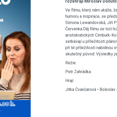
rozehrají Miroslav Donuti
Ve filmu, který nám ukáže, ž
humoru a inspirace, se před
Simona Lewandovská, Jiří Plo
Červenka.Děj filmu se točí k
aristokratických Cimburk-Ko
setkávají u příležitosti plá
při té příležitosti nabídnou 
skutečný původ. Výsledky js
Režie
Petr Zahrádka
Hrají
Jitka Čvančarová • Boleslav 