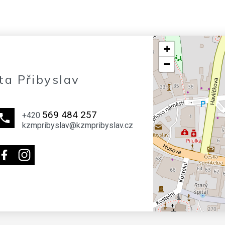
+
−
ta Přibyslav
569 484 257
+420
kzmpribyslav@kzmpribyslav.cz