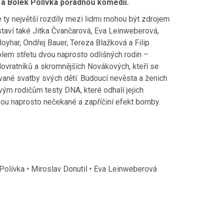
l a Bolek Polívka pořádnou komedii.
e ty největší rozdíly mezi lidmi mohou být zdrojem
staví také Jitka Čvančarová, Eva Leinweberová,
yhar, Ondřej Bauer, Tereza Blažková a Filip
olem střetu dvou naprosto odlišných rodin –
lovratníků a skromnějších Novákových, kteří se
nované svatby svých dětí. Budoucí nevěsta a ženich
svým rodičům testy DNA, které odhalí jejich
ou naprosto nečekané a zapříčiní efekt bomby.
Polívka • Miroslav Donutil • Eva Leinweberová