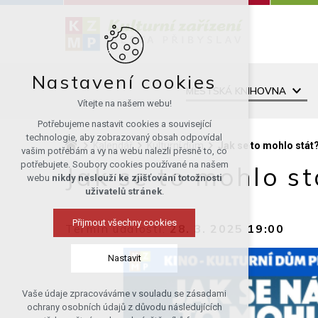
Nastavení cookies
MĚSTSKÁ KNIHOVNA
Vítejte na našem webu!
Potřebujeme nastavit cookies a související
technologie, aby zobrazovaný obsah odpovídal
Kalendář
Kulturní dům
Jak se to mohlo stát?
vašim potřebám a vy na webu nalezli přesně to, co
potřebujete. Soubory cookies používané na našem
Jak se to mohlo st
webu
nikdy neslouží ke zjišťování totožnosti
uživatelů stránek
.
Přijmout všechny cookies
Termín události:
28. 3. 2025 19:00
Nastavit
Vaše údaje zpracováváme v souladu se zásadami
Technická cookies
ochrany osobních údajů z důvodu následujících
nutná pro provozování webu