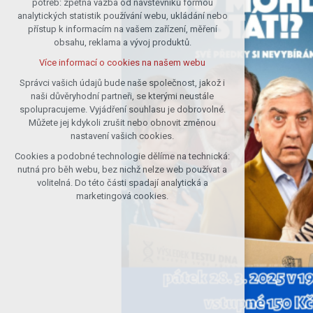
potřeb: zpětná vazba od návštěvníků formou
analytických statistik používání webu, ukládání nebo
udržení kontextu stránek (session):
přístup k informacím na vašem zařízení, měření
případná přihlášení, volby jazyka, apod.
obsahu, reklama a vývoj produktů.
Volitelná cookies
Více informací o cookies na našem webu
analytická pro anonymizované
vyhodnocení návštěvnosti
Správci vašich údajů bude naše společnost, jakož i
naši důvěryhodní partneři, se kterými neustále
marketingová cookies (Google)
spolupracujeme. Vyjádření souhlasu je dobrovolné.
Více informací o cookies na našem webu
Můžete jej kdykoli zrušit nebo obnovit změnou
nastavení vašich cookies.
Cookies a podobné technologie dělíme na technická:
Přijmout všechny cookies
nutná pro běh webu, bez nichž nelze web používat a
volitelná. Do této části spadají analytická a
Odmítnout vše
marketingová cookies.