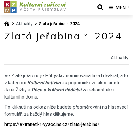
MENU
Aktuality
Zlatá jeřabina r. 2024
Zlatá jeřabina r. 2024
Aktuality
Ve Zlaté jeřabině je Přibyslav nominována hned dvakrát, a to
v kategorii
Kulturní kativita
za připomínkové akce úmrtí
Jana Žižky a
Péče o kulturní dědictví
za rekonstrukci
kulturního domu.
Po kliknutí na odkaz níže budete přesměrováni na hlasovací
formulář, za každý hlas děkujeme.
https://extranet.kr-vysocina.cz/zlata-jerabina/