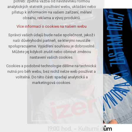
potřeb: zpětná vazba od návštěvníků formou
analytických statistik používání webu, ukládání nebo
udržení kontextu stránek (session):
přístup k informacím na vašem zařízení, měření
případná přihlášení, volby jazyka, apod.
obsahu, reklama a vývoj produktů.
Volitelná cookies
Více informací o cookies na našem webu
analytická pro anonymizované
vyhodnocení návštěvnosti
Správci vašich údajů bude naše společnost, jakož i
naši důvěryhodní partneři, se kterými neustále
marketingová cookies (Google)
spolupracujeme. Vyjádření souhlasu je dobrovolné.
Více informací o cookies na našem webu
Můžete jej kdykoli zrušit nebo obnovit změnou
nastavení vašich cookies.
Cookies a podobné technologie dělíme na technická:
Přijmout všechny cookies
nutná pro běh webu, bez nichž nelze web používat a
volitelná. Do této části spadají analytická a
Odmítnout vše
marketingová cookies.