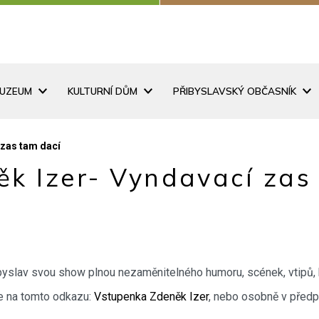
MUZEUM
KULTURNÍ DŮM
PŘIBYSLAVSKÝ OBČASNÍK
 zas tam dací
ěk Izer- Vyndavací zas
byslav svou show plnou nezaměnitelného humoru, scének, vtipů, 
ne na tomto odkazu:
Vstupenka Zdeněk Izer
, nebo osobně v předpr