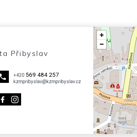
+
−
ta Přibyslav
569 484 257
+420
kzmpribyslav@kzmpribyslav.cz