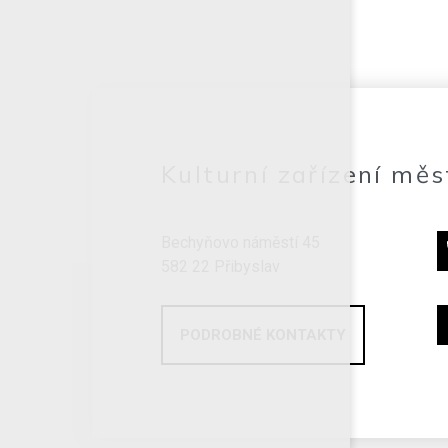
Kulturní zařízení měs
Bechyňovo náměstí 45
582 22 Přibyslav
PODROBNÉ KONTAKTY