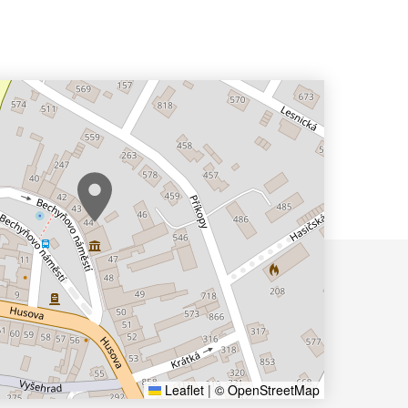
Leaflet
|
© OpenStreetMap