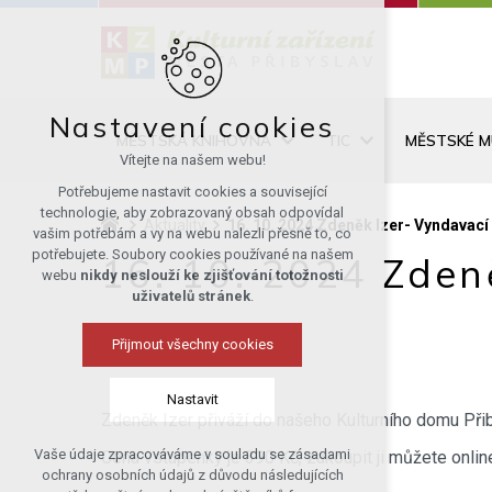
Nastavení cookies
MĚSTSKÁ KNIHOVNA
TIC
MĚSTSKÉ 
Vítejte na našem webu!
Potřebujeme nastavit cookies a související
technologie, aby zobrazovaný obsah odpovídal
Aktuality
16. 10. 2024 Zdeněk Izer- Vyndavací
vašim potřebám a vy na webu nalezli přesně to, co
potřebujete. Soubory cookies používané na našem
16. 10. 2024 Zden
webu
nikdy neslouží ke zjišťování totožnosti
uživatelů stránek
.
Přijmout všechny cookies
Nastavit
Zdeněk Izer přiváží do našeho Kulturního domu Při
Vaše údaje zpracováváme v souladu se zásadami
Cena vstupenky je 390 Kč, zakoupit ji můžete onli
Technická cookies
ochrany osobních údajů z důvodu následujících
nutná pro provozování webu