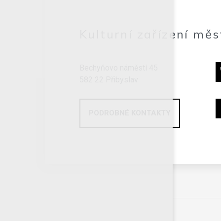
Kulturní zařízení měs
Bechyňovo náměstí 45
582 22 Přibyslav
PODROBNÉ KONTAKTY