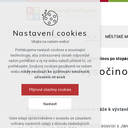
Nastavení cookies
MĚSTSKÁ KNIHOVNA
TIC
MĚSTSKÉ 
Vítejte na našem webu!
Potřebujeme nastavit cookies a související
technologie, aby zobrazovaný obsah odpovídal
Aktuality
TIC
SOUTĚŽ- Vysočinou po stopác
vašim potřebám a vy na webu nalezli přesně to, co
potřebujete. Soubory cookies používané na našem
SOUTĚŽ- Vysočinou
webu
nikdy neslouží ke zjišťování totožnosti
uživatelů stránek
.
Přijmout všechny cookies
Nastavit
Přidejte se do soutěže, která se váže k výstav
Přibyslavi.
Vaše údaje zpracováváme v souladu se zásadami
Technická cookies
ochrany osobních údajů z důvodu následujících
Při "soutěžení" navštívíte místa, která souvisí s 
nutná pro provozování webu