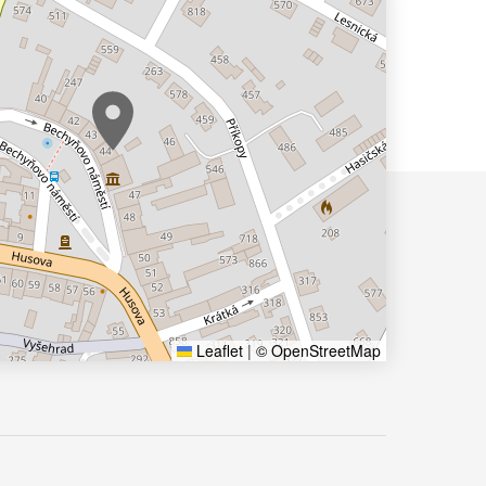
Leaflet
|
© OpenStreetMap