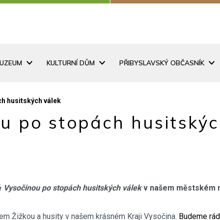
MUZEUM
KULTURNÍ DŮM
PŘIBYSLAVSKÝ OBČASNÍK
h husitských válek
 po stopách husitskýc
ě
Vysočinou po stopách husitských válek
v našem městském muz
Janem Žižkou a husity v našem krásném Kraji Vysočina.
Budeme rádi,