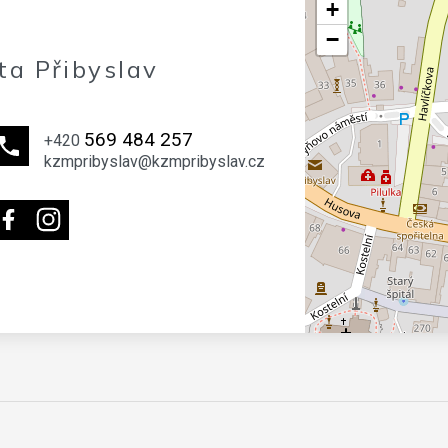
+
−
ta Přibyslav
569 484 257
+420
kzmpribyslav@kzmpribyslav.cz