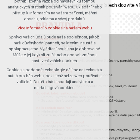
potřeb: zpětná vazba od návštěvníků formou
vztahuje a kde se o jednotlivých místech dozvíte ví
analytických statistik používání webu, ukládání nebo
udržení kontextu stránek (session):
přístup k informacím na vašem zařízení, měření
případná přihlášení, volby jazyka, apod.
obsahu, reklama a vývoj produktů.
Volitelná cookies
Více informací o cookies na našem webu
analytická pro anonymizované
vyhodnocení návštěvnosti
Správci vašich údajů bude naše společnost, jakož i
naši důvěryhodní partneři, se kterými neustále
marketingová cookies (Google)
spolupracujeme. Vyjádření souhlasu je dobrovolné.
Více informací o cookies na našem webu
Můžete jej kdykoli zrušit nebo obnovit změnou
nastavení vašich cookies.
Cookies a podobné technologie dělíme na technická:
Přijmout všechny cookies
nutná pro běh webu, bez nichž nelze web používat a
volitelná. Do této části spadají analytická a
Odmítnout vše
marketingová cookies.