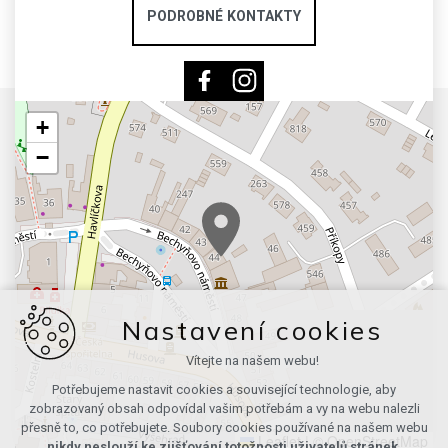
PODROBNÉ KONTAKTY
+
−
Nastavení cookies
Vítejte na našem webu!
Potřebujeme nastavit cookies a související technologie, aby
zobrazovaný obsah odpovídal vašim potřebám a vy na webu nalezli
přesně to, co potřebujete. Soubory cookies používané na našem webu
Leaflet
|
© OpenStreetMap
nikdy neslouží ke zjišťování totožnosti uživatelů stránek
.