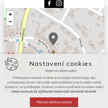
+
−
Nastavení cookies
Vítejte na našem webu!
Potřebujeme nastavit cookies a související technologie, aby
zobrazovaný obsah odpovídal vašim potřebám a vy na webu nalezli
přesně to, co potřebujete. Soubory cookies používané na našem webu
Leaflet
|
© OpenStreetMap
nikdy neslouží ke zjišťování totožnosti uživatelů stránek
.
Přijmout všechny cookies