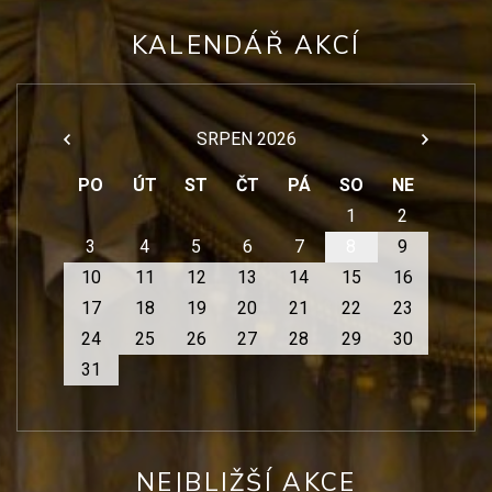
KALENDÁŘ AKCÍ
SRPEN 2026
PO
ÚT
ST
ČT
PÁ
SO
NE
1
2
3
4
5
6
7
8
9
10
11
12
13
14
15
16
17
18
19
20
21
22
23
24
25
26
27
28
29
30
31
NEJBLIŽŠÍ AKCE