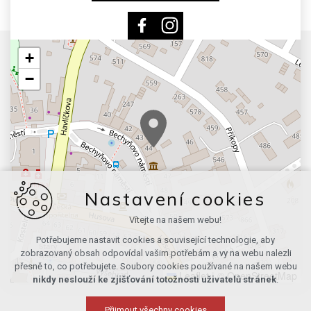
+
−
Nastavení cookies
Vítejte na našem webu!
Potřebujeme nastavit cookies a související technologie, aby
zobrazovaný obsah odpovídal vašim potřebám a vy na webu nalezli
přesně to, co potřebujete. Soubory cookies používané na našem webu
Leaflet
|
© OpenStreetMap
nikdy neslouží ke zjišťování totožnosti uživatelů stránek
.
Přijmout všechny cookies